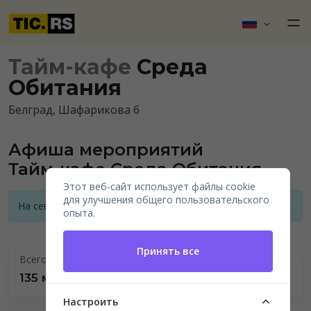
Тайм-кафе
Среда
Обитания
Белград, Шафарикова 6
Афиша мероприятий
Тайм-кафе Среда Обитания
Этот веб-сайт использует файлы cookie
для улучшения общего пользовательского
На сегодняшний день нет анонсов мероприятий
опыта.
Принять все
Всего проведено
135 мероприятий
Настроить