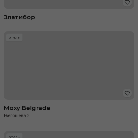
Златибор
отель
Moxy Belgrade
Његошева 2
отель