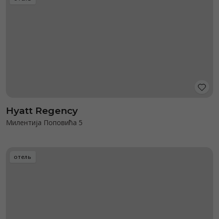
Hyatt Regency
Милентија Поповића 5
отель