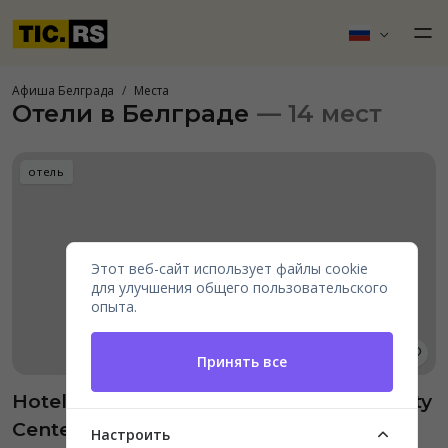
Афиша Белграда
Места
Отели в Белграде
— 14 мест
отель
Этот веб-сайт использует файлы cookie
для улучшения общего пользовательского
опыта.
Принять все
Hotel Courtyard by Marriott Belgrade City
Center
Настроить