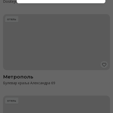
Dositejeva 1
отель
Метрополь
Булевар краља Александра 69
отель