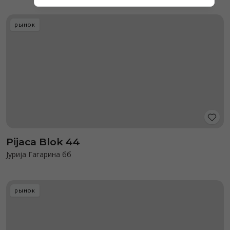
рынок
Pijaca Blok 44
Јурија Гагарина бб
рынок