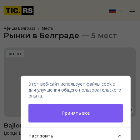
Афиша Белграда
Места
Рынки в Белграде
— 5 мест
рынок
Этот веб-сайт использует файлы cookie
для улучшения общего пользовательского
опыта.
Принять все
Bajloni Market Belgrade
Џорџа Вашингтона 55
Настроить