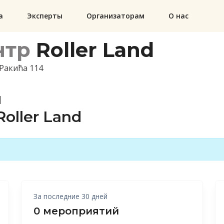
а
Эксперты
Организаторам
О нас
нтр
Roller Land
Ракића 114
й
oller Land
За последние 30 дней
0 мероприятий