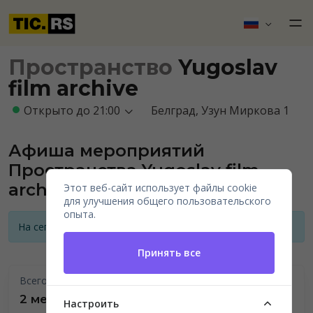
Пространство
Yugoslav
film archive
Открыто до 21:00
Белград, Узун Миркова 1
Афиша мероприятий
Пространства Yugoslav film
archive
Этот веб-сайт использует файлы cookie
для улучшения общего пользовательского
опыта.
На сегодняшний день нет анонсов мероприятий
Принять все
Всего проведено
2 мероприятия
Настроить