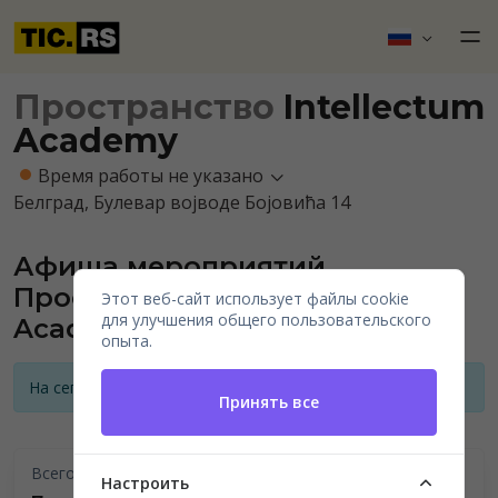
Пространство
Intellectum
Academy
Время работы не указано
Белград, Булевар војводе Бојовића 14
Афиша мероприятий
Пространства Intellectum
Этот веб-сайт использует файлы cookie
для улучшения общего пользовательского
Academy
опыта.
На сегодняшний день нет анонсов мероприятий
Принять все
Всего проведено
Настроить