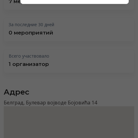
7 мероприятий
За последние 30 дней
0 мероприятий
Всего участвовало
1 организатор
Адрес
Белград, Булевар војводе Бојовића 14