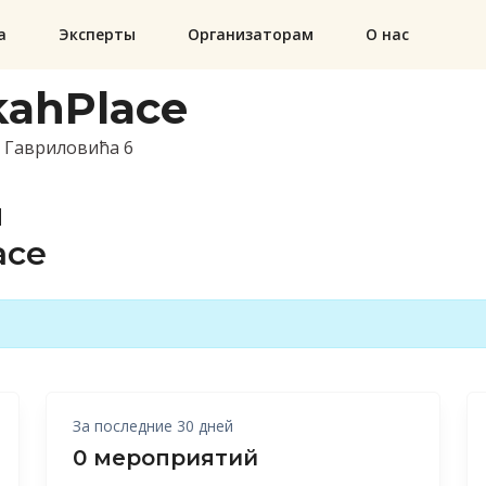
а
Эксперты
Организаторам
О нас
ahPlace
 Гавриловића 6
й
ace
За последние 30 дней
0 мероприятий