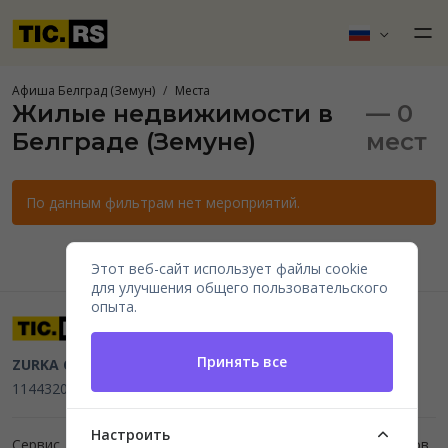
Афиша Белград (Земун)
Места
Жилые недвижимости в
— 0
Белграде (Земуне)
мест
По данным фильтрам нет мероприятий.
Этот веб-сайт использует файлы cookie
для улучшения общего пользовательского
опыта.
Принять все
ZURKA CE BITI DOO
Beograd, Kraljice Natalije 11
PIB
114432064, MB 22023195,
mail@tic.rs
, +381 63 173 3142
Настроить
Сервис для организаторов мероприятий и продажи билетов