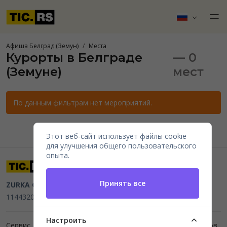
Афиша Белград (Земун)
Места
Курорты в Белграде
— 0
(Земуне)
мест
По данным фильтрам нет мероприятий.
Этот веб-сайт использует файлы cookie
для улучшения общего пользовательского
опыта.
Принять все
ZURKA CE BITI DOO
Beograd, Kraljice Natalije 11
PIB
114432064, MB 22023195,
mail@tic.rs
, +381 63 173 3142
Настроить
Сервис для организаторов мероприятий и продажи билетов