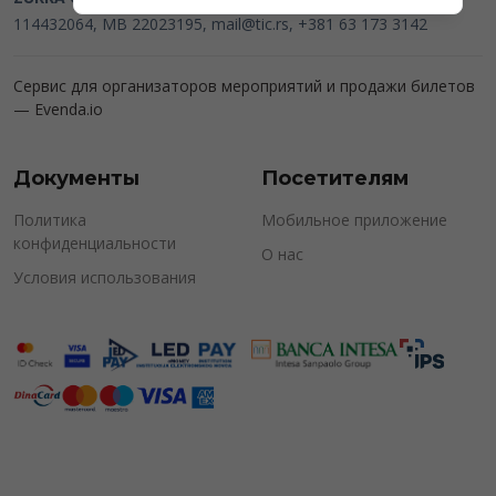
114432064, MB 22023195,
mail@tic.rs
, +381 63 173 3142
Сервис для организаторов мероприятий и продажи билетов
—
Evenda.io
Документы
Посетителям
Политика
Мобильное приложение
конфиденциальности
О нас
Условия использования