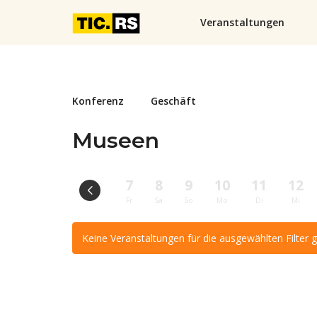
Veranstaltungen
Konferenz
Geschäft
Museen
7
8
9
10
11
12
Fr
Sa
So
Mo
Di
Mi
Keine Veranstaltungen für die ausgewählten Filter 