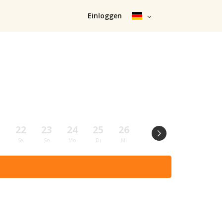
Einloggen
1
22
23
24
25
26
27
28
29
Sa
So
Mo
Di
Mi
Do
Fr
Sa