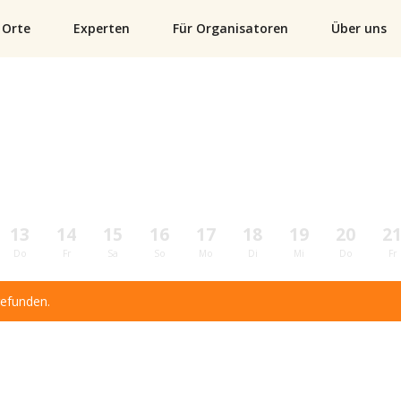
Orte
Experten
Für Organisatoren
Über uns
13
14
15
16
17
18
19
20
2
Do
Fr
Sa
So
Mo
Di
Mi
Do
Fr
gefunden.