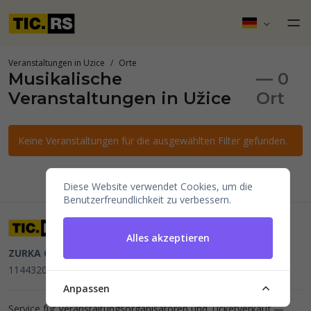
Veranstaltungen in Uzice
Orte
Musikalische
— 0
Veranstaltungen in Užice
Ort
Keine Veranstaltungen für die ausgewählten Filter gefunden.
Diese Website verwendet Cookies, um die
Benutzerfreundlichkeit zu verbessern.
Alles akzeptieren
ZURKA CE BITI DOO
Beograd, Kraljice Natalije 11
PIB
114432064, MB 22023195,
mail@tic.rs
, +381 63 173 3142
Anpassen
Service für Veranstaltungsorganisatoren und Ticketverkauf —