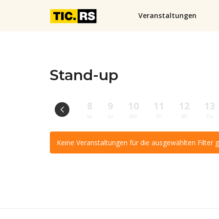
Veranstaltungen
Stand-up
8
9
10
11
12
13
Sa
So
Mo
Di
Mi
Do
Keine Veranstaltungen für die ausgewählten Filter 