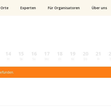
Orte
Experten
Für Organisatoren
Über uns
14
15
16
17
18
19
20
21
Fr
Sa
So
Mo
Di
Mi
Do
Fr
gefunden.