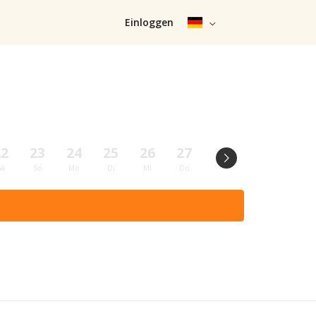
Einloggen
22
23
24
25
26
27
28
29
30
Sa
So
Mo
Di
Mi
Do
Fr
Sa
So