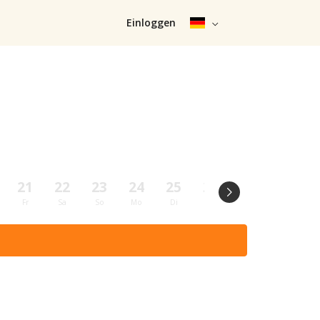
Einloggen
21
22
23
24
25
26
27
28
Fr
Sa
So
Mo
Di
Mi
Do
Fr