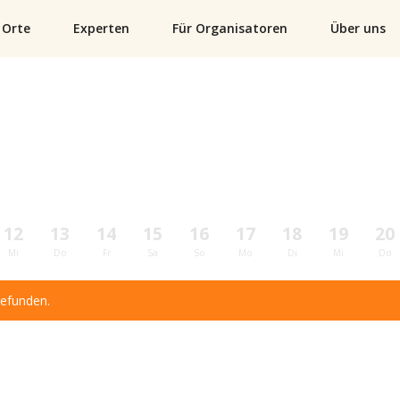
Orte
Experten
Für Organisatoren
Über uns
12
13
14
15
16
17
18
19
20
Mi
Do
Fr
Sa
So
Mo
Di
Mi
Do
gefunden.