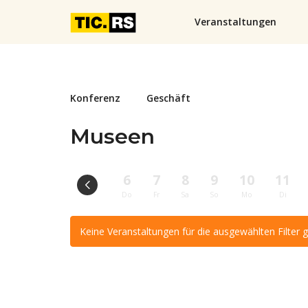
Veranstaltungen
Konferenz
Geschäft
Museen
6
7
8
9
10
11
Do
Fr
Sa
So
Mo
Di
Keine Veranstaltungen für die ausgewählten Filter 