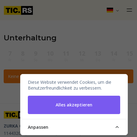
Unterhaltung
7
8
9
10
11
12
13
14
15
Fr
Sa
So
Mo
Di
Mi
Do
Fr
Sa
Keine Veranstaltungen für die ausgewählten Filter gefunden.
Diese Website verwendet Cookies, um die
Benutzerfreundlichkeit zu verbessern.
Alles akzeptieren
ZURKA CE BITI DOO
Beograd, Kraljice Natalije 11
PIB
Anpassen
114432064, MB 22023195,
mail@tic.rs
, +381 63 173 3142