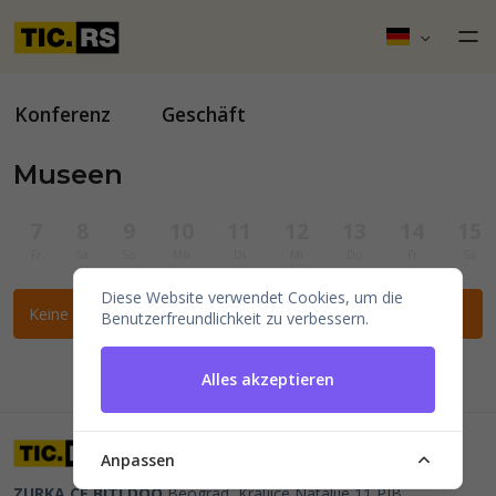
Konferenz
Geschäft
Museen
7
8
9
10
11
12
13
14
15
Fr
Sa
So
Mo
Di
Mi
Do
Fr
Sa
Diese Website verwendet Cookies, um die
Keine Veranstaltungen für die ausgewählten Filter gefunden.
Benutzerfreundlichkeit zu verbessern.
Alles akzeptieren
Anpassen
ZURKA CE BITI DOO
Beograd, Kraljice Natalije 11
PIB