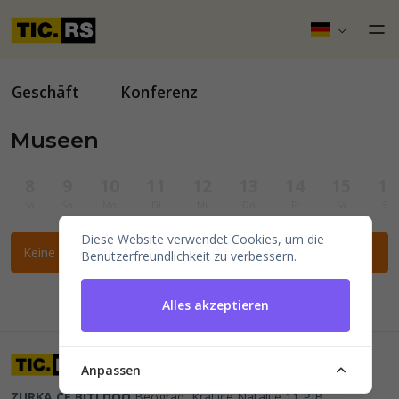
Geschäft
Konferenz
Museen
8
9
10
11
12
13
14
15
16
Sa
So
Mo
Di
Mi
Do
Fr
Sa
So
Diese Website verwendet Cookies, um die
Keine Veranstaltungen für die ausgewählten Filter gefunden.
Benutzerfreundlichkeit zu verbessern.
Alles akzeptieren
Anpassen
ZURKA CE BITI DOO
Beograd, Kraljice Natalije 11
PIB