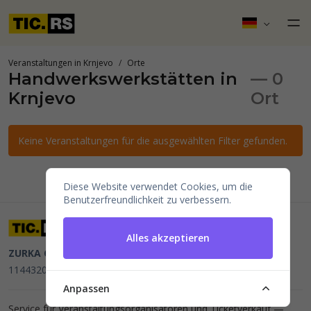
Veranstaltungen in Krnjevo
Orte
Handwerkswerkstätten in
— 0
Krnjevo
Ort
Keine Veranstaltungen für die ausgewählten Filter gefunden.
Diese Website verwendet Cookies, um die
Benutzerfreundlichkeit zu verbessern.
Alles akzeptieren
ZURKA CE BITI DOO
Beograd, Kraljice Natalije 11
PIB
114432064, MB 22023195,
mail@tic.rs
, +381 63 173 3142
Anpassen
Service für Veranstaltungsorganisatoren und Ticketverkauf —