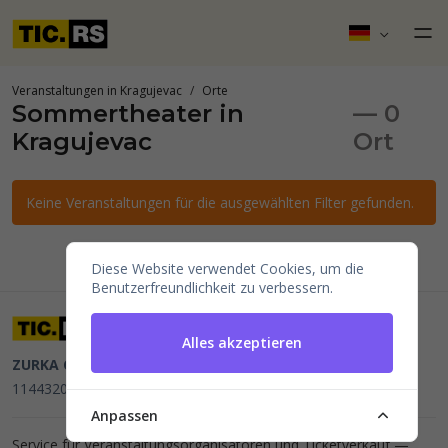
Veranstaltungen in Kragujevac
Orte
Sommertheater in
— 0
Kragujevac
Ort
Keine Veranstaltungen für die ausgewählten Filter gefunden.
Diese Website verwendet Cookies, um die
Benutzerfreundlichkeit zu verbessern.
Alles akzeptieren
ZURKA CE BITI DOO
Beograd, Kraljice Natalije 11
PIB
114432064, MB 22023195,
mail@tic.rs
, +381 63 173 3142
Anpassen
Service für Veranstaltungsorganisatoren und Ticketverkauf —