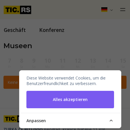
Geschäft
Konferenz
Museen
7
8
9
10
11
12
13
14
15
Fr
Sa
So
Mo
Di
Mi
Do
Fr
Sa
Diese Website verwendet Cookies, um die
Keine Veranstaltungen für die ausgewählten Filter gefunden.
Benutzerfreundlichkeit zu verbessern.
Alles akzeptieren
Anpassen
ZURKA CE BITI DOO
Beograd, Kraljice Natalije 11
PIB