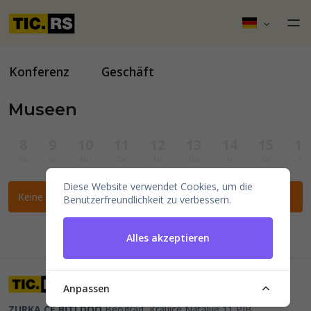
Konferenz
Geschäft
Museen
8
9
10
11
12
13
14
15
16
Sa
So
Mo
Di
Mi
Do
Fr
Sa
So
Diese Website verwendet Cookies, um die
Keine Veranstaltungen für die ausgewählten Filter gefunden.
Benutzerfreundlichkeit zu verbessern.
Alles akzeptieren
Anpassen
ZURKA CE BITI DOO
Beograd, Kraljice Natalije 11
PIB