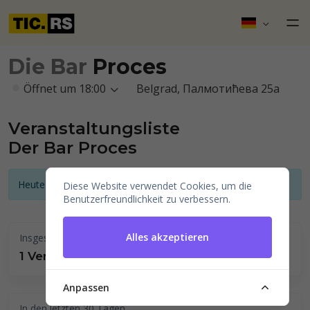
Die Bar
Proces
Öffnet um 18:00
Belgrad, Палмотићева 25a
Veranstaltungsliste
Der Bar Proces
Heute gibt es keine angekündigten Veranstaltungen
Diese Website verwendet Cookies, um die
Benutzerfreundlichkeit zu verbessern.
Alles akzeptieren
Insgesamt durchgeführt
1 Veranstaltungen
Anpassen
In den letzten 30 Tagen