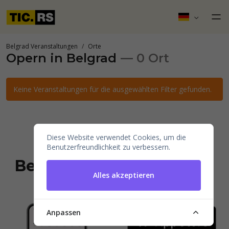
Belgrad Veranstaltungen
Orte
Opern in Belgrad
— 0 Ort
Keine Veranstaltungen für die ausgewählten Filter gefunden.
Diese Website verwendet Cookies, um die
Installieren Sie
Benutzerfreundlichkeit zu verbessern.
Belgrad Veranstaltungen
Alles akzeptieren
auf Ihrem Handy.
Anpassen