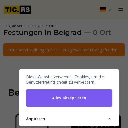
Belgrad Veranstaltungen
Orte
Festungen in Belgrad
— 0 Ort
Keine Veranstaltungen für die ausgewählten Filter gefunden.
Diese Website verwendet Cookies, um die
Installieren Sie
Benutzerfreundlichkeit zu verbessern.
Belgrad Veranstaltungen
Alles akzeptieren
auf Ihrem Handy.
Anpassen