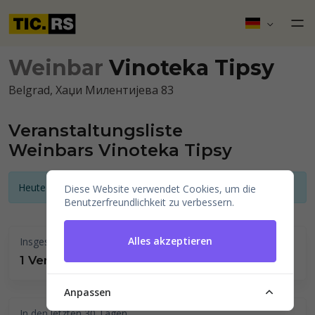
Weinbar
Vinoteka Tipsy
Belgrad, Хаџи Милентијева 83
Veranstaltungsliste
Weinbars Vinoteka Tipsy
Heute gibt es keine angekündigten Veranstaltungen
Diese Website verwendet Cookies, um die
Benutzerfreundlichkeit zu verbessern.
Alles akzeptieren
Insgesamt durchgeführt
1 Veranstaltungen
Anpassen
In den letzten 30 Tagen