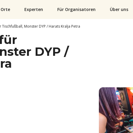
Orte
Experten
Für Organisatoren
Über uns
r Tischfußball, Monster DYP / Harats Kralja Petra
für
nster DYP /
ra