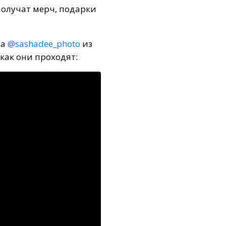
получат мерч, подарки
фа
@sashadee_photo
из
как они проходят: