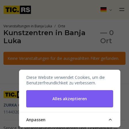
Veranstaltungen in Banja Luka
Orte
Kunstzentren in Banja
— 0
Luka
Ort
Keine Veranstaltungen für die ausgewählten Filter gefunden.
Diese Website verwendet Cookies, um die
Benutzerfreundlichkeit zu verbessern.
Alles akzeptieren
ZURKA CE BITI DOO
Beograd, Kraljice Natalije 11
PIB
114432064, MB 22023195,
mail@tic.rs
, +381 63 173 3142
Anpassen
Service für Veranstaltungsorganisatoren und Ticketverkauf —