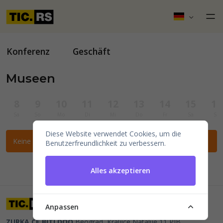
Konferenz
Geschäft
Museen
8
9
10
11
12
13
14
15
16
Sa
So
Mo
Di
Mi
Do
Fr
Sa
So
Diese Website verwendet Cookies, um die
Keine Veranstaltungen für die ausgewählten Filter gefunden.
Benutzerfreundlichkeit zu verbessern.
Alles akzeptieren
Anpassen
ZURKA CE BITI DOO
Beograd, Kraljice Natalije 11
PIB