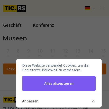
Geschäft
Konferenz
Museen
7
8
9
10
11
12
13
14
15
Fr
Sa
So
Mo
Di
Mi
Do
Fr
Sa
Diese Website verwendet Cookies, um die
Keine Veranstaltungen für die ausgewählten Filter gefunden.
Benutzerfreundlichkeit zu verbessern.
Alles akzeptieren
Anpassen
ZURKA CE BITI DOO
Beograd, Kraljice Natalije 11
PIB