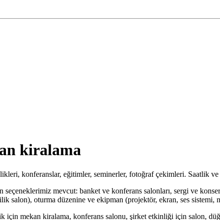
kan kiralama
likleri, konferanslar, eğitimler, seminerler, fotoğraf çekimleri. Saatlik
 seçeneklerimiz mevcut: banket ve konferans salonları, sergi ve konser a
ilik salon), oturma düzenine ve ekipman (projektör, ekran, ses sistemi, m
ik için mekan kiralama, konferans salonu, şirket etkinliği için salon, dü