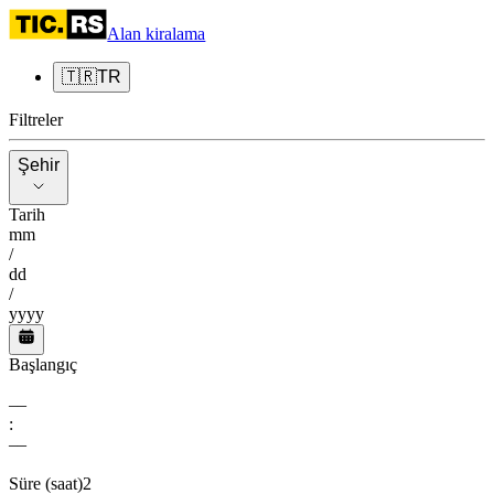
Alan kiralama
🇹🇷
TR
Filtreler
Şehir
Şehir
Tarih
mm
/
dd
/
yyyy
Başlangıç
––
:
––
Süre (saat)
2