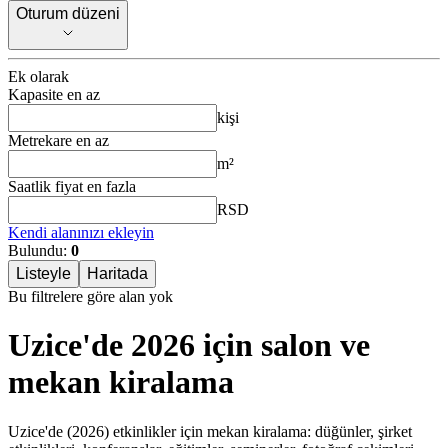
Oturum düzeni
Oturum düzeni
Ek olarak
Kapasite en az
kişi
Metrekare en az
m²
Saatlik fiyat en fazla
RSD
Kendi alanınızı ekleyin
Bulundu:
0
Listeyle
Haritada
Bu filtrelere göre alan yok
Uzice'de 2026 için salon ve
mekan kiralama
Uzice'de (2026) etkinlikler için mekan kiralama: düğünler, şirket