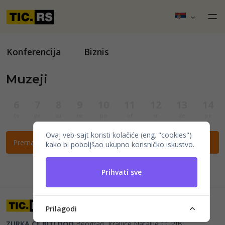
Konferencija
Biznis
Muzeji
6
7
8
9
10
11
12
13
14
če
pe
su
ne
po
ut
sr
če
pe
Ovaj veb-sajt koristi kolačiće (eng. "cookies")
Prema ovim filtrima nema događaja.
kako bi poboljšao ukupno korisničko iskustvo.
Prihvati sve
Prilagodi
ZURKA CE BITI DOO
Beograd, Kraljice Natalije 11
PIB