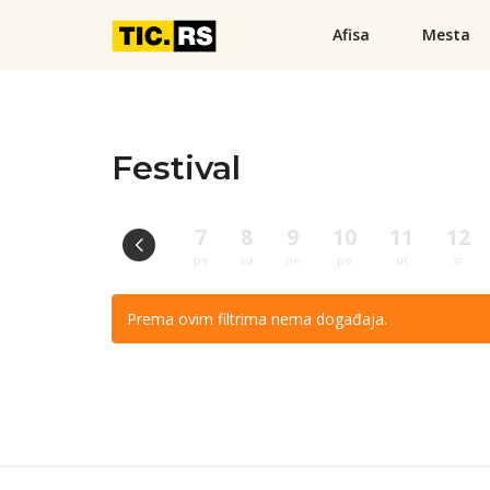
Afisa
Mesta
Festival
7
8
9
10
11
12
pe
su
ne
po
ut
sr
Prema ovim filtrima nema događaja.