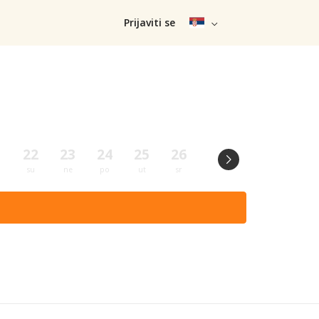
Prijaviti se
1
22
23
24
25
26
27
28
29
su
ne
po
ut
sr
če
pe
su