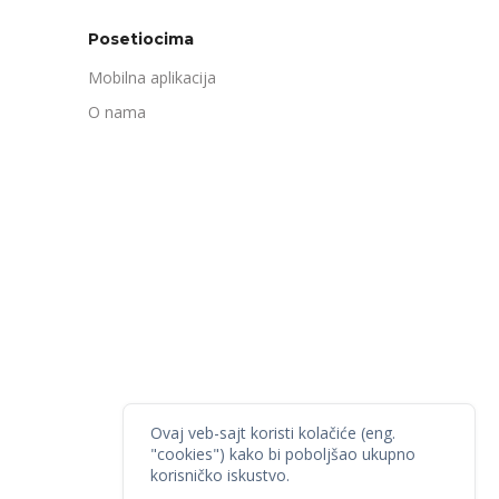
Posetiocima
Mobilna aplikacija
O nama
Ovaj veb-sajt koristi kolačiće (eng.
"cookies") kako bi poboljšao ukupno
korisničko iskustvo.