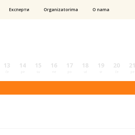
Експерти
Organizatorima
O nama
13
14
15
16
17
18
19
20
2
če
pe
su
ne
po
ut
sr
če
pe