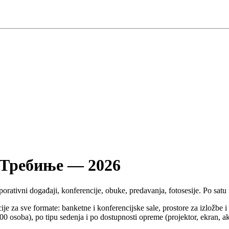
 u Требиње — 2026
ativni događaji, konferencije, obuke, predavanja, fotosesije. Po satu i
a sve formate: banketne i konferencijske sale, prostore za izložbe i ko
 500 osoba), po tipu sedenja i po dostupnosti opreme (projektor, ekran, ak