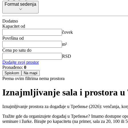
Format sedenja
Format sedenja
Dodatno
Kapacitet od
čovek
Površina od
m²
Cena po satu do
RSD
Dodajte svoj prostor
Pronađeno:
0
Spiskom
Na mapi
Prema ovim filtrima nema prostora
Iznajmljivanje sala i prostora
Iznajmljivanje prostora za događaje u Требиње (2026): venčanja, korpor
Tražite gde da organizujete događaj u Требиње? Imamo dostupne opcije z
seminare i žurke. Birajte po kapacitetu (na primer, sala za 20, 100 ili