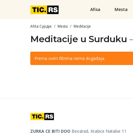
Afisa
Mesta
Afiša Сурдук
Mesta
Meditacije
Meditacije u Surduku
Prema ovim filtrima nema događaja.
ZURKA CE BITI DOO
Beograd, Kraljice Natalije 11