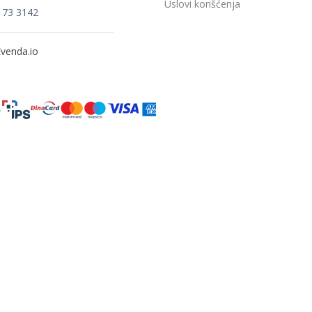
Uslovi korišćenja
173 3142
venda.io