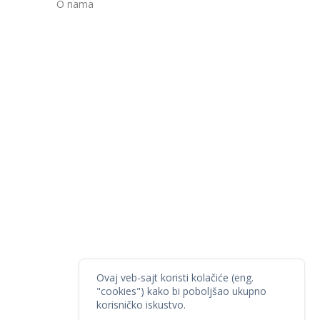
O nama
Ovaj veb-sajt koristi kolačiće (eng.
"cookies") kako bi poboljšao ukupno
korisničko iskustvo.