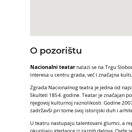
O pozorištu
Nacionalni teatar
nalazi se na Trgu Slobo
interesa u centru grada, već i značajna kult
Zgrada Nacionalnog teatra je jedna od najsta
Skulteti 1854. godine. Teatar je značajan po
njegovoj kulturnoj raznolikosti. Godine 200
zadržavši pri tome svoj istorijski duh i arhi
U teatru nastupaju talentovani glumci, a re
okupljaju gledaoce iz raznih delova. Ovde se