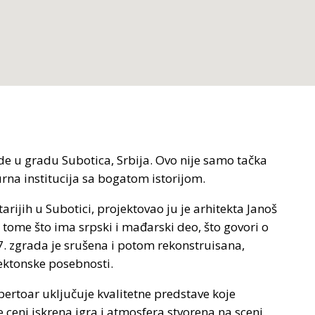
de u gradu Subotica, Srbija. Ovo nije samo tačka
urna institucija sa bogatom istorijom.
rijih u Subotici, projektovao ju je arhitekta Janoš
 tome što ima srpski i mađarski deo, što govori o
7. zgrada je srušena i potom rekonstruisana,
tektonske posebnosti.
pertoar uključuje kvalitetne predstave koje
 ceni iskrena igra i atmosfera stvorena na sceni.