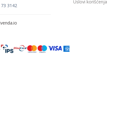
Uslovi korišćenja
173 3142
venda.io