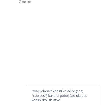
O nama
Ovaj veb-sajt koristi kolačiće (eng.
"cookies") kako bi poboljšao ukupno
korisničko iskustvo.