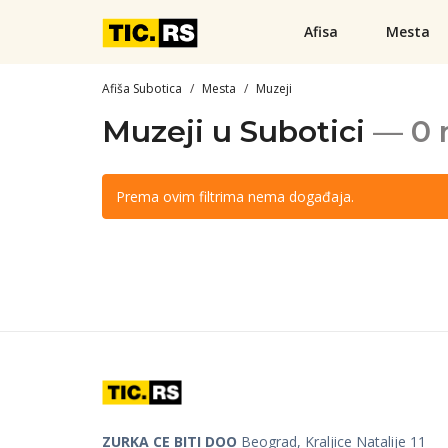
Afisa
Mesta
Afiša Subotica
Mesta
Muzeji
Muzeji u Subotici
— 0 
Prema ovim filtrima nema događaja.
ZURKA CE BITI DOO
Beograd, Kraljice Natalije 11