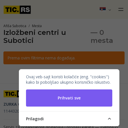
Afiša Subotica
Mesta
Izložbeni centri u
— 0
Subotici
mesta
Prema ovim filtrima nema događaja.
Ovaj veb-sajt koristi kolačiće (eng. "cookies")
kako bi poboljšao ukupno korisničko iskustvo.
Prihvati sve
ZURKA CE BITI DOO
Beograd, Kraljice Natalije 11
PIB
114432064, MB 22023195,
mail@tic.rs
, +381 63 173 3142
Prilagodi
Servis za organizatore događaja i prodaju karata —
Evenda.io