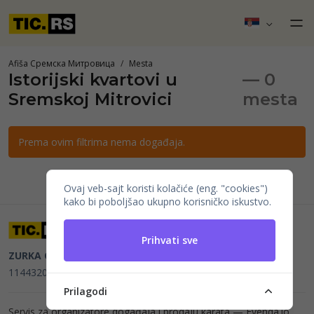
Afiša Сремска Митровица
Mesta
Istorijski kvartovi u
— 0
Sremskoj Mitrovici
mesta
Prema ovim filtrima nema događaja.
Ovaj veb-sajt koristi kolačiće (eng. "cookies")
kako bi poboljšao ukupno korisničko iskustvo.
Prihvati sve
ZURKA CE BITI DOO
Beograd, Kraljice Natalije 11
PIB
114432064, MB 22023195,
mail@tic.rs
, +381 63 173 3142
Prilagodi
Servis za organizatore događaja i prodaju karata —
Evenda.io