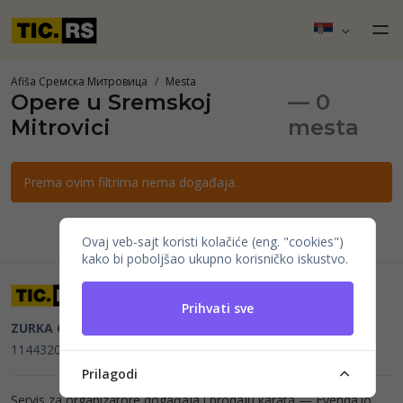
Afiša Сремска Митровица
Mesta
Opere u Sremskoj
— 0
Mitrovici
mesta
Prema ovim filtrima nema događaja.
Ovaj veb-sajt koristi kolačiće (eng. "cookies")
kako bi poboljšao ukupno korisničko iskustvo.
Prihvati sve
ZURKA CE BITI DOO
Beograd, Kraljice Natalije 11
PIB
114432064, MB 22023195,
mail@tic.rs
, +381 63 173 3142
Prilagodi
Servis za organizatore događaja i prodaju karata —
Evenda.io