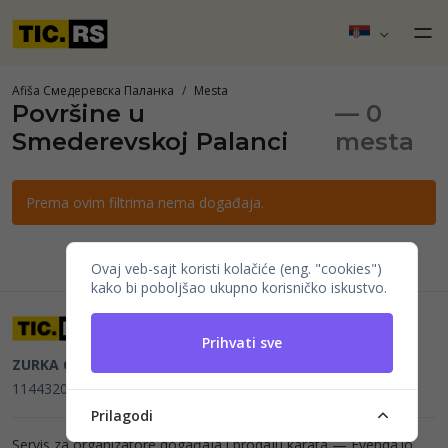
Afiša Смедеревска Паланка
Mesta
Površine u
— 0
Smederevskoj Palanci
mesta
Prema ovim filtrima nema događaja.
Ovaj veb-sajt koristi kolačiće (eng. "cookies")
kako bi poboljšao ukupno korisničko iskustvo.
Prihvati sve
ZURKA CE BITI DOO
Beograd, Kraljice Natalije 11
PIB
114432064, MB 22023195,
mail@tic.rs
, +381 63 173 3142
Prilagodi
Servis za organizatore događaja i prodaju karata —
Evenda.io