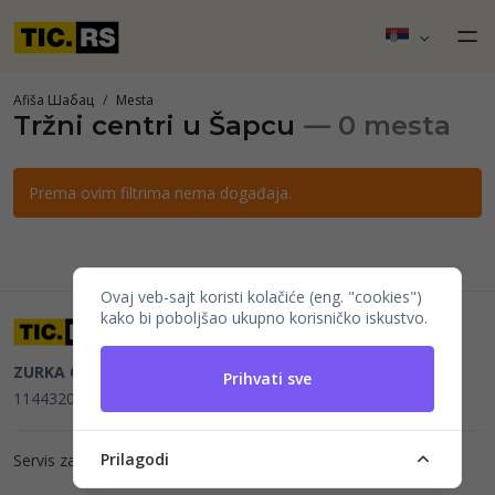
Afiša Шабац
Mesta
Tržni centri u Šapcu
— 0 mesta
Prema ovim filtrima nema događaja.
Ovaj veb-sajt koristi kolačiće (eng. "cookies")
kako bi poboljšao ukupno korisničko iskustvo.
ZURKA CE BITI DOO
Beograd, Kraljice Natalije 11
PIB
Prihvati sve
114432064, MB 22023195,
mail@tic.rs
, +381 63 173 3142
Prilagodi
Servis za organizatore događaja i prodaju karata —
Evenda.io