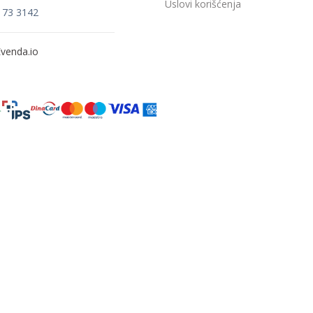
Uslovi korišćenja
173 3142
venda.io