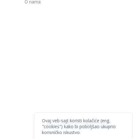
O nama
Ovaj veb-sajt koristi kolačiće (eng.
"cookies") kako bi poboljšao ukupno
korisničko iskustvo.