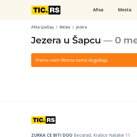
Afisa
Mesta
Afiša Шабац
Mesta
Jezera
Jezera u Šapcu
— 0 me
Prema ovim filtrima nema događaja.
ZURKA CE BITI DOO
Beograd, Kraljice Natalije 11