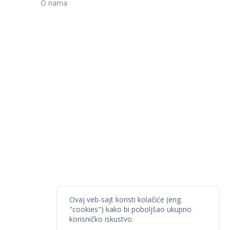
O nama
Ovaj veb-sajt koristi kolačiće (eng.
"cookies") kako bi poboljšao ukupno
korisničko iskustvo.