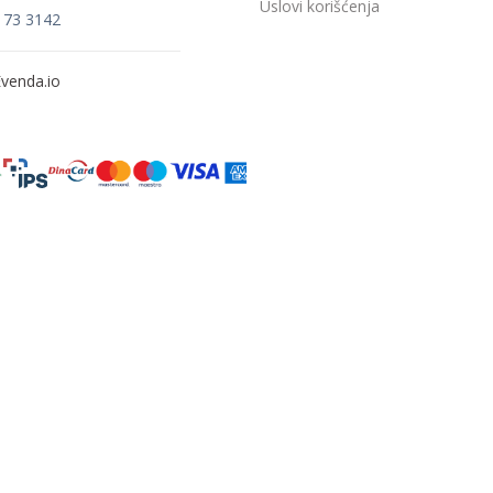
Uslovi korišćenja
173 3142
venda.io