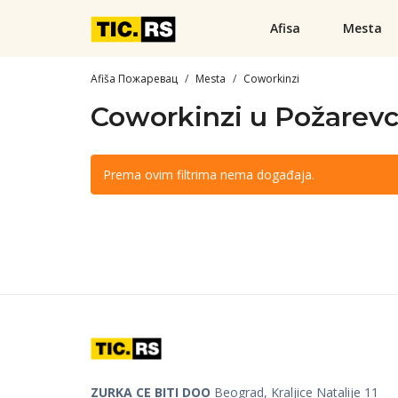
Afisa
Mesta
Afiša Пожаревац
Mesta
Coworkinzi
Coworkinzi u Požarev
Prema ovim filtrima nema događaja.
ZURKA CE BITI DOO
Beograd, Kraljice Natalije 11