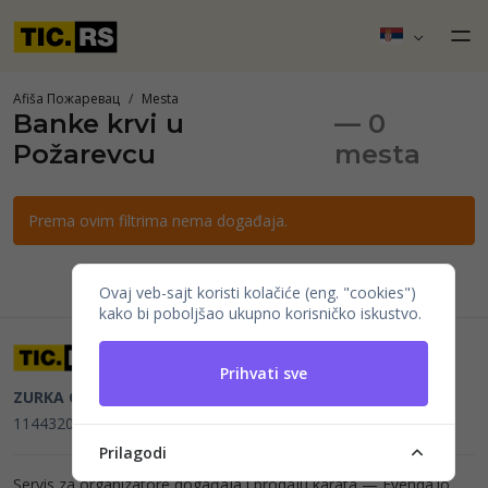
Afiša Пожаревац
Mesta
Banke krvi u
— 0
Požarevcu
mesta
Prema ovim filtrima nema događaja.
Ovaj veb-sajt koristi kolačiće (eng. "cookies")
kako bi poboljšao ukupno korisničko iskustvo.
Prihvati sve
ZURKA CE BITI DOO
Beograd, Kraljice Natalije 11
PIB
114432064, MB 22023195,
mail@tic.rs
, +381 63 173 3142
Prilagodi
Servis za organizatore događaja i prodaju karata —
Evenda.io