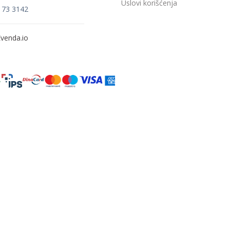
Uslovi korišćenja
173 3142
venda.io