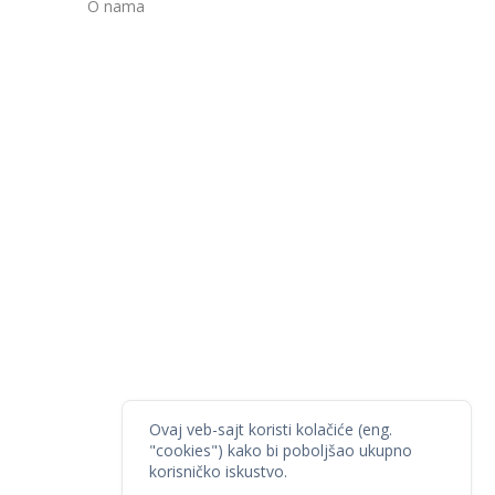
O nama
Ovaj veb-sajt koristi kolačiće (eng.
"cookies") kako bi poboljšao ukupno
korisničko iskustvo.