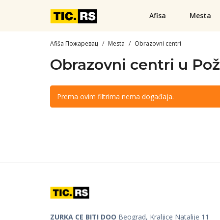
Afisa
Mesta
Afiša Пожаревац
Mesta
Obrazovni centri
Obrazovni centri u Po
Prema ovim filtrima nema događaja.
ZURKA CE BITI DOO
Beograd, Kraljice Natalije 11