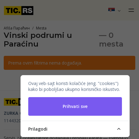
Afiša Параћин
Mesta
Vinski podrumi u
— 0
Paraćinu
mesta
Prema ovim filtrima nema događaja.
Ovaj veb-sajt koristi kolačiće (eng. "cookies")
kako bi poboljšao ukupno korisničko iskustvo.
Prihvati sve
ZURKA CE BITI DOO
Beograd, Kraljice Natalije 11
PIB
114432064, MB 22023195,
mail@tic.rs
, +381 63 173 3142
Prilagodi
Servis za organizatore događaja i prodaju karata —
Evenda.io