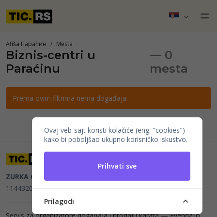
Afiša Параћин
Mesta
Biznis-centri u
— 0
Paraćinu
mesta
Prema ovim filtrima nema događaja.
Ovaj veb-sajt koristi kolačiće (eng. "cookies")
kako bi poboljšao ukupno korisničko iskustvo.
Prihvati sve
ZURKA CE BITI DOO
Beograd, Kraljice Natalije 11
PIB
114432064, MB 22023195,
mail@tic.rs
, +381 63 173 3142
Prilagodi
Servis za organizatore događaja i prodaju karata —
Evenda.io