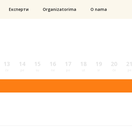
Експерти
Organizatorima
O nama
13
14
15
16
17
18
19
20
2
če
pe
su
ne
po
ut
sr
če
pe