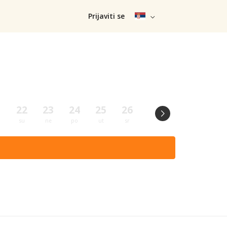
Prijaviti se
1
22
23
24
25
26
27
28
29
su
ne
po
ut
sr
če
pe
su