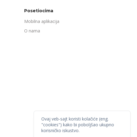
Posetiocima
Mobilna aplikacija
O nama
Ovaj veb-sajt koristi kolačiće (eng.
"cookies") kako bi poboljšao ukupno
korisničko iskustvo.