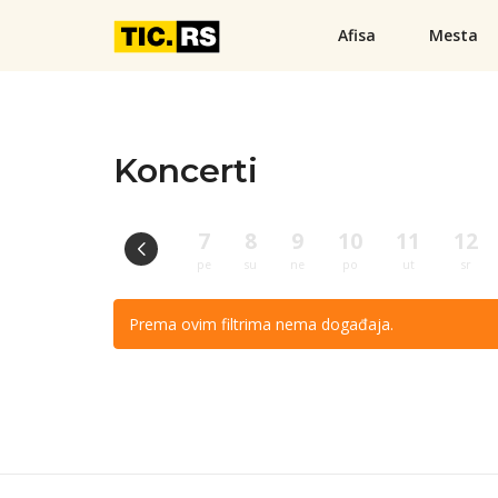
Afisa
Mesta
Koncerti
7
8
9
10
11
12
pe
su
ne
po
ut
sr
Prema ovim filtrima nema događaja.