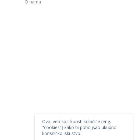
O nama
Ovaj veb-sajt koristi kolačiće (eng.
"cookies") kako bi poboljšao ukupno
korisničko iskustvo.