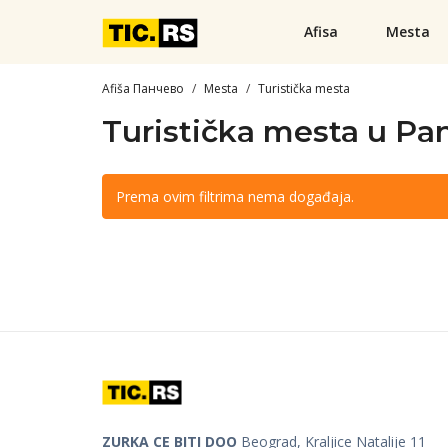
Afisa
Mesta
Afiša Панчево
Mesta
Turistička mesta
Turistička mesta u Pa
Prema ovim filtrima nema događaja.
ZURKA CE BITI DOO
Beograd, Kraljice Natalije 11