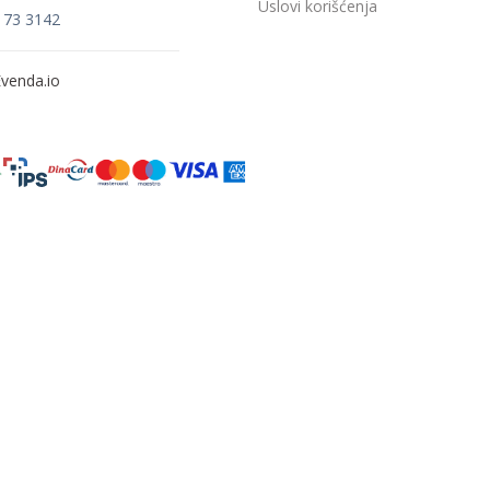
Uslovi korišćenja
173 3142
venda.io